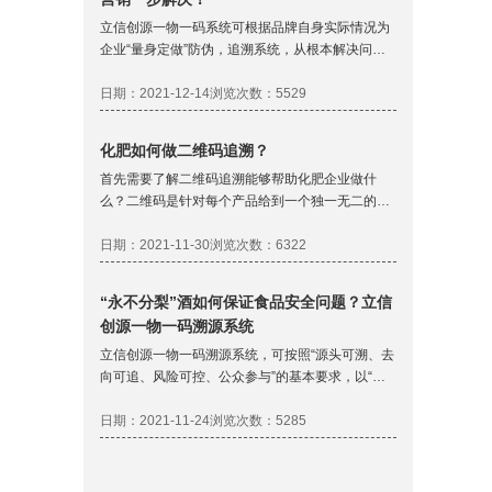
立信创源一物一码系统可根据品牌自身实际情况为
企业“量身定做”防伪，追溯系统，从根本解决问
题。 客户对产品真伪验证只需要根据产品上的信息
提示把防伪验证码输入到二维码防伪验证窗口，防
日期：2021-12-14
浏览次数：5529
伪验证码是打开防伪页面的密钥，确保产品在售出
后进行有效验证，输入验证码之后提交即可查看到
化肥如何做二维码追溯？
真伪验证的结果，防止被人假冒商标。
首先需要了解二维码追溯能够帮助化肥企业做什
么？二维码是针对每个产品给到一个独一无二的身
份证，每个产品在流转过程中产生的数据都可以通
过二维码进行记录，能够精准的掌握每个产品的流
日期：2021-11-30
浏览次数：6322
转数据。利用二维码的这个特性可以帮助企业解决
流通追溯和防窜货的问题。
“永不分梨”酒如何保证食品安全问题？立信
创源一物一码溯源系统
立信创源一物一码溯源系统，可按照“源头可溯、去
向可追、风险可控、公众参与”的基本要求，以“一
物一码”为总体思路，构建数据驱动、多方协同的食
品安全治理模式，建立覆盖种植、生产加工、仓储
日期：2021-11-24
浏览次数：5285
物流、终端销售、检验检测、企业管理、公众查询
等各环节的食品安全追溯管理体系，实现食品质量
安全的全覆盖、全链条可追溯。消费者只需通过智