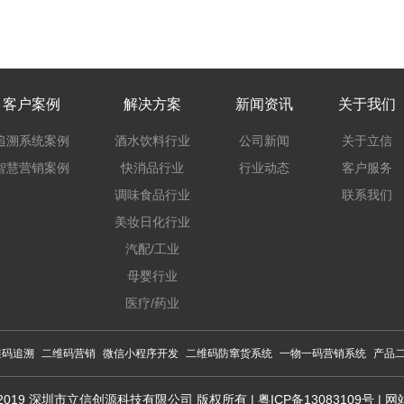
客户案例
解决方案
新闻资讯
关于我们
追溯系统案例
酒水饮料行业
公司新闻
关于立信
智慧营销案例
快消品行业
行业动态
客户服务
调味食品行业
联系我们
美妆日化行业
汽配/工业
母婴行业
医疗/药业
维码追溯
二维码营销
微信小程序开发
二维码防窜货系统
一物一码营销系统
产品
ght 2019 深圳市立信创源科技有限公司 版权所有 |
粤ICP备13083109号
|
网