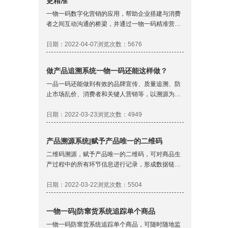
更精准
一物一码数字化营销的应用，帮助企业搭建与消费
者之间互动沟通的桥梁，并通过一物一码精准营销
实现消费大数据获取。
日期：2022-04-07
浏览次数：5676
做产品追溯系统一物一码还能这样做？
一品一码还能做到有效的品牌宣传、质量追溯、防
止市场乱价、消费者和关键人营销等，以溯源为切
入点，有效改善企业的全流程数字化水平，让品牌
信任感以产品为基础不断提升，提升产品的溢价能
日期：2022-03-23
浏览次数：4949
力的同时保障产品质量！
产品溯源系统|赋予产品唯一的二维码
二维码溯源，赋予产品唯一的二维码，可对商品生
产过程中的所有环节信息进行记录，形成数据链，
可从终端追查到起始端的所有相关信息。
日期：2022-03-22
浏览次数：5504
一物一码|防窜货系统追踪单个商品
一物一码防窜货系统追踪单个商品，可随时随地监