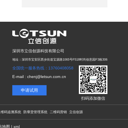
能手机扫描商品二维码，即可查询该酒的生长、生
产及运输等信息，为消费者提供全面、透明、统一
的食品溯源公共信息服务，让消费者不再担心食品
安全问题。
深圳市立信创源科技有限公司
地址：深圳市宝安区西乡街道宝源路1065号F518时尚创意园F3栋306
全国统一服务热线：13760408058
E-mail : chenj@letsun.com.cn
申请试用
扫码添加微信
二维码追溯系统
防窜货管理系统
二维码营销
立信创源
站地图
|
xml