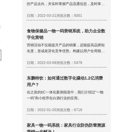
控产品去向，并实时掌握产品流通信息，及时掌握
渠道库存，窜货的产品、有问题的商品，可快速召
回。
日期：2022-03-21
浏览次数：5001
等
食物保健品一物一码营销系统，助力企业数
字化营销
营销活动不仅能提升产品的销量，还能提高品牌知
名度，形成差异化竞争优势。构建以用户全周期办
理为基础的产品应用体系，协助品牌所有者沉淀价
值用户，促进老客户回购，提高品牌忠诚度。将品
日期：2022-03-09
浏览次数：5479
牌与消费者联系起来，完成1对1的互动，下降运营
成本，曾加商品销量。
东鹏特饮：如何通过数字化撬动1.2亿消费
用户？
在之前的bC一体化案例报道中，我们介绍过“一物
一码”和小程序在白酒行业的应用。
日期：2022-01-20
浏览次数：6718
家具一物一码系统：家具行业防伪防窜溯源
营销一步解决！