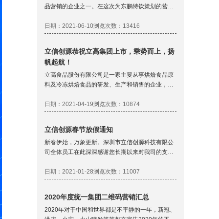
品营销的企业之一。在这次为东鹏特饮策划的营销
方案，更像是一个“品牌粉丝互动游戏平台”，围绕
东鹏饮料粉丝定位，第一期首先上线“一罐夺宝+拼
日期：2021-06-10
浏览次数：13416
奖888”活动。
立信创源恭祝立高集团上市，乘势而上，扬
帆起航！
立高食品股份有限公司是一家主要从事烘焙食品原
料及冷冻烘焙食品的研发、生产和销售的企业，产
品包括奶油、水果制品、酱料、巧克力等烘焙食品
原料和冷冻烘焙半成品、成品以及部分休闲食品。
日期：2021-04-19
浏览次数：10874
立高食品于2021年4月15日登陆深交所创业板上
市。
立信创源春节放假通知
新春伊始，万象更新。深圳市立信创源科技有限公
司全体员工在此深深感谢您长期以来对我司的支持
与厚爱！向您致以最诚挚的祝福和问候！在新的一
年里，我司会更加努力，给您提供更优质的服务。
日期：2021-01-28
浏览次数：11007
为响应国家号召错峰放假，我司2021年春节放假时
间具体安排如下：
2020年度统一集团二维码营销汇总
2020年对于中国和世界都是不平静的一年，新冠、