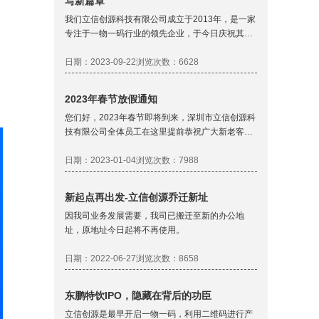
写新篇章
我们立信创源科技有限公司成立于2013年，是一家
专注于一物一码行业的领先企业，于今日庆祝其创
立十周年的重要里程碑。这个值得庆祝的日子见证
了公司在过去十年中的成长和发展，感谢每一位同
日期：2023-09-22
浏览次数：6628
事的辛勤付出和无私奉献，也感谢我们的客户的支
持和信任。
2023年春节放假通知
您们好，2023年春节即将到来，深圳市立信创源科
技有限公司全体员工在这里提前恭祝广大新老客户
在新的一年里生意兴隆，万事如意！感谢大家长期
以来对我们工作的支持和理解。根据我公司的实际
日期：2023-01-04
浏览次数：7988
工作情况，2023年春节放假安排
新起点再出发-立信创源乔迁新址
因我司业务发展需要，我司已搬迁至新的办公地
址，原地址今日起将不再使用。
日期：2022-06-27
浏览次数：8658
东鹏特饮IPO，隐藏在背后的功臣
立信创源是最早开启一物一码，利用二维码进行产