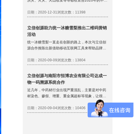
洪灾、火灾、火山喷发等等都在宣告2020年的不同
往常。国家和政府在每个事件的关键节点体现了大
国的担当，全心全意为民，协助他国共抗危机，真
日期：2020-12-31
浏览次数：11398
正的向世界诠释了什么是“人类命运共同体”。而企
业作为一个国家的经济主要体现，除了在技术发展
立信创源助力统一冰糖雪梨推出二维码营销
领域提升自己，也需要在刺激消费，合作共赢搭建
活动
企业自己的“企业命运共同体”。
统一冰糖雪梨一直走在创新的路上，本次与立信创
源合作推陈出新借助移动互联网工具来帮助品牌进
行营销，而立信创源作为供应商，在提供软件支撑
的同时，给到更多附属服务，能让品牌在运营方面
日期：2020-09-09
浏览次数：13804
更加的简单；同时立信创源作为行业内的专业服务
团队，在服务期内利用行业经验为品牌提供优质服
立信创源与南阳市恒博农业有限公司达成一
务，实现双方双赢局面。
物一码溯源系统合作
近几年，中药材行业出现严重混乱，主要是对中药
材染色、掺假、增重、重金属超标等现象，让很多
企业甚至消费者在购买药材的时候都不敢买，出现
中药材不信任的情况，于是很多中药材企业希望能
日期：2020-09-04
浏览次数：10406
通过移动互联网来给中药材做追溯标识标签