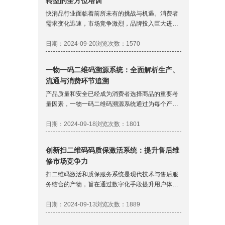
转型的全方位培训
快消品行业面临着前所未有的挑战与机遇。消费者
需求变化迅速，市场竞争激烈，品牌投入巨大进行
营销二维码数字化建设。然而，不同行业、品牌、
渠道、扫码率等大相径庭，许多品牌未能达到预期
日期：2024-09-20
浏览次数：1570
的市场反馈。在这样的背景下，立信创源凭借对东
鹏饮料的二维码数字化全程运营与实践，为快消品
一物一码二维码溯源系统：全面解析生产、
牌提供详尽全面的二维码营销数字化咨询与培训，
流通与消费环节追溯
多对一帮助品牌答疑解惑，助力其在激烈的市场竞
争中脱颖而出。
产品质量和安全已经成为消费者选择商品的重要考
量因素，一物一码二维码溯源系统通过为每个产品
赋予一个唯一的二维码，从而实现对产品从生产到
销售的全过程进行追踪和溯源的技术手段。消费者
日期：2024-09-18
浏览次数：1801
只需使用智能手机扫描产品上的二维码，即可获取
产品的详细信息，包括生产过程、流通环节以及销
创新扫二维码码质保激活系统：提升售后维
售情况等。这种技术手段不仅可以帮助企业实现产
修市场竞争力
品全程追溯，还能提高消费者对产品的信任度。
扫二维码激活和质保服务系统是现代技术与售后服
务结合的产物，旨在通过数字化手段提升用户体验
和服务质量，如何提高服务效率、增强客户信任并
确保产品质量是每一个经营者面临的挑战。为此，
日期：2024-09-13
浏览次数：1889
我们推出了一项基于二维码扫描的质保激活系统，
旨在为售后维修店和最终用户带来更高效、透明的