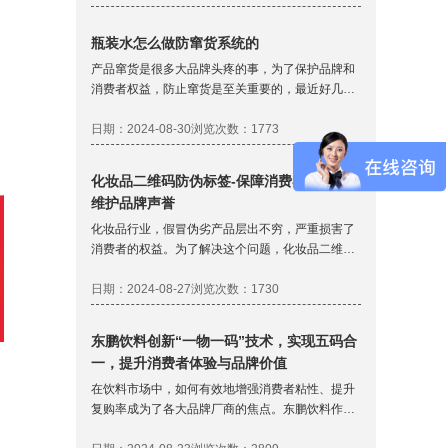
程中都需要深入思考的问题。
瓶装水怎么做防窜货系统的
产品窜货是很多大品牌头疼的事，为了保护品牌和
消费者权益，防止窜货是至关重要的，最近好几个
做瓶装水的客户要做防窜货，下面将详细介绍一些
具体的桶装水防窜货系统的实施。
日期：2024-08-30
浏览次数：1773
化妆品二维码防伪标签-保障消费者权益、
维护品牌声誉
化妆品行业，假冒伪劣产品层出不穷，严重损害了
消费者的权益。为了解决这个问题，化妆品二维码
防伪标签应运而生，成为了保护消费者权益的新防
线。化妆品使用二维码防伪标签是保障消费者权
日期：2024-08-27
浏览次数：1730
益、维护品牌声誉和打击假冒伪劣产品的有效手
段。
东鹏饮料创新“一物一码”技术，实现五码合
一，提升消费者体验与品牌价值
在饮料市场中，如何有效地增强消费者粘性、提升
复购率成为了各大品牌厂商的焦点。东鹏饮料作为
行业的佼佼者，不断探索和创新，基于“一物一