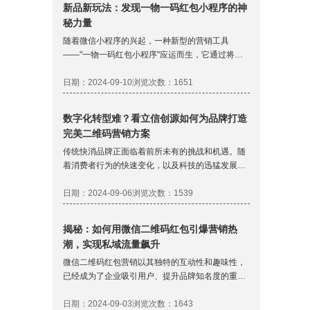
新品新玩法：发现一物一码红包小程序的神
质保体验。
秘力量
随着微信小程序的兴起，一种新型的营销工具
——"一物一码红包小程序"应运而生，它通过将每
个产品与一个独一无二的二维码相结合，消费者通
过扫描这些二维码，可以获得商家提供的红包或优
日期：2024-09-10
浏览次数：1651
惠券等奖励，不仅增强了用户体验，还极大地提升
了品牌的互动营销效果。那么，一物一码红包小程
数字化转型难？看立信创源如何为品牌打造
序是如何实现的呢？本文将详细解析其背后的技术
完美二维码营销方案
实现与运作机制。
传统快消品牌正面临着前所未有的挑战和机遇。随
着消费者行为的快速变化，以及科技的迅猛发展，
数字化转型已成为品牌持续增长的关键所在。二维
码营销作为连接线上线下的重要桥梁，为品牌提供
日期：2024-09-06
浏览次数：1539
了一种全新的互动方式，但在实践中，许多品牌的
二维码营销项目却未能达到预期的效果。立信创
揭秘：如何用微信二维码红包引爆营销热
源，凭借其丰富的运营经验和专业团队，正在帮助
潮，实现私域流量飙升
快消品牌解决这一难题，实现营销策略的高效落
地。
微信二维码红包营销以其独特的互动性和趣味性，
已经成为了企业吸引用户、提升品牌知名度的重要
手段。然而，如何通过这种营销方式实现私域引
流、数据分析和精准营销，是每一个企业在实施过
日期：2024-09-03
浏览次数：1643