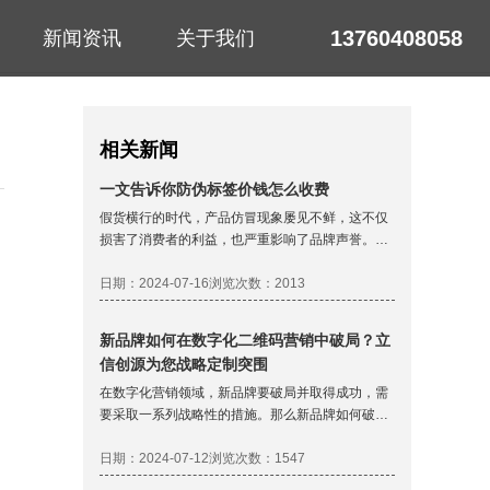
13760408058
新闻资讯
关于我们
相关新闻
一文告诉你防伪标签价钱怎么收费
假货横行的时代，产品仿冒现象屡见不鲜，这不仅
损害了消费者的利益，也严重影响了品牌声誉。为
此，防伪标签几乎成了商品保护的标配，确保消费
者能够购买到正品。很多企业和个人都存有疑问：
日期：2024-07-16
浏览次数：2013
这些标签究竟怎么收费？本文将详细解析防伪标签
的成本构成和定价因素。
新品牌如何在数字化二维码营销中破局？立
信创源为您战略定制突围
在数字化营销领域，新品牌要破局并取得成功，需
要采取一系列战略性的措施。那么新品牌如何破局
呢？这是个值得我们深思的问题。就像一场激烈的
战斗，我们需要有清晰的战略定位，科学的未来规
日期：2024-07-12
浏览次数：1547
划，才能在这场战争中取得胜利。以下是一些建议