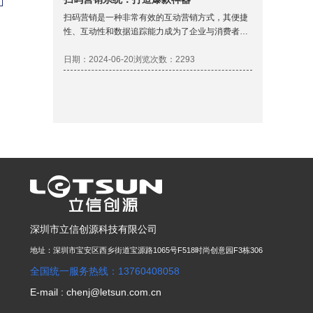
扫码营销是一种非常有效的互动营销方式，其便捷
性、互动性和数据追踪能力成为了企业与消费者沟
通的重要桥梁，利用二维码技术连接线下物理世界
和线上数字世界，以此吸引顾客并增强品牌互动。
日期：2024-06-20
浏览次数：2293
以下是如何实施扫码营销。
深圳市立信创源科技有限公司
地址：深圳市宝安区西乡街道宝源路1065号F518时尚创意园F3栋306
全国统一服务热线：13760408058
E-mail : chenj@letsun.com.cn