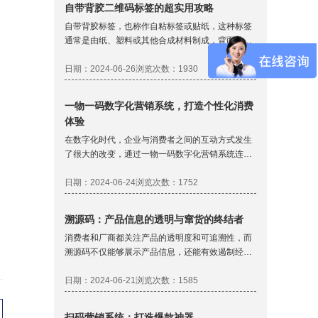
自带背胶二维码标签的超实用攻略
时需要注意的地方：
自带背胶标签，也称作自粘标签或贴纸，这种标签
通常是由纸、塑料或其他合成材料制成，背面涂有
粘性物质，可以轻易地粘贴在各种物体表面。是现
代生活中常见的一种便捷式标签产品。它们广泛应
日期：2024-06-26
浏览次数：1930
用于商品价格标签、产品信息标签、文件管理以及
个人用途等。以下是关于自带背胶标签的使用攻
一物一码数字化营销系统，打造个性化消费
略：
体验
在数字化时代，企业与消费者之间的互动方式发生
了很大的改变，通过一物一码数字化营销系统连接
着企业和消费者，这种系统通过为每一个产品赋予
一个独一无二的识别码，不仅极大地增强了品牌的
日期：2024-06-24
浏览次数：1752
市场竞争力，还提升了消费者的购物体验。本文将
深入探讨一物一码数字化营销系统为企业带来哪些
溯源码：产品信息的透明与窜货的终结者
改变。
消费者和厂商都关注产品的透明度和可追溯性，而
溯源码不仅能够展示产品信息，还能有效遏制经销
商之间的窜货行为，为品牌保护和市场监管提供了
强有力的工具。那么溯源码是怎么制作的呢？
日期：2024-06-21
浏览次数：1585
扫码营销系统：打造爆款神器