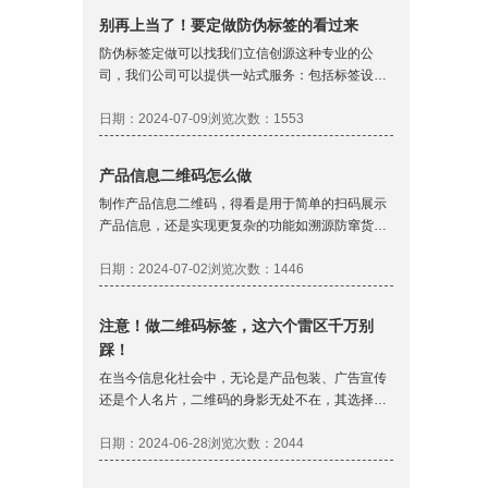
和策略，这些可以帮助新品牌在竞争激烈的快消品
别再上当了！要定做防伪标签的看过来
市场中站稳脚跟，并且实现长期的增长：
防伪标签定做可以找我们立信创源这种专业的公
司，我们公司可以提供一站式服务：包括标签设
计、印刷、二维码防伪技术等一系列服务。下面将
详细介绍防伪标签定做的一些注意事项：
日期：2024-07-09
浏览次数：1553
产品信息二维码怎么做
制作产品信息二维码，得看是用于简单的扫码展示
产品信息，还是实现更复杂的功能如溯源防窜货或
扫码营销，得看具体需求才好出方案和报价。以下
详细探讨如何根据不同的需求制作和使用产品信息
日期：2024-07-02
浏览次数：1446
二维码：
注意！做二维码标签，这六个雷区千万别
踩！
在当今信息化社会中，无论是产品包装、广告宣传
还是个人名片，二维码的身影无处不在，其选择和
设计对信息传递的安全性、准确性以及用户体验都
有着至关重要的影响。做二维码标签需要考虑的因
日期：2024-06-28
浏览次数：2044
素众多，包括标签的尺寸形状、材料选择、加密算
法与防伪技术等。下面将详细探讨选择二维码标签