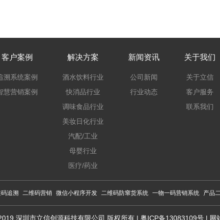
客户案例
解决方案
新闻资讯
关于我们
追溯系统案例
酒水饮料行业
公司新闻
关于立信
智慧营销案例
快消品行业
行业动态
客户服务
调味食品行业
联系我们
美妆日化行业
汽配/工业
母婴行业
医疗/药业
维码追溯
二维码营销
微信小程序开发
二维码防窜货系统
一物一码营销系统
产品
ght 2019 深圳市立信创源科技有限公司 版权所有 |
粤ICP备13083109号
|
网