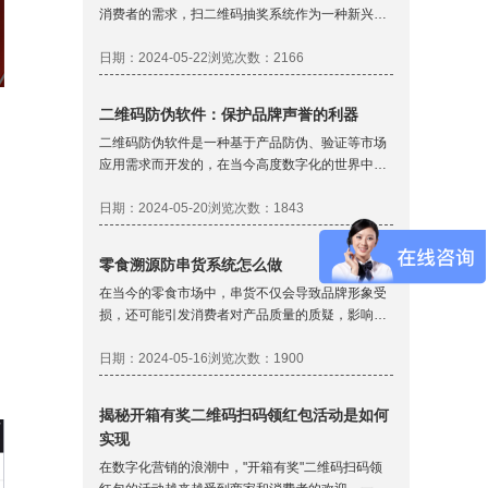
消费者的需求，扫二维码抽奖系统作为一种新兴的
营销工具，正逐渐受到企业和消费者的欢迎。制作
一个扫二维码抽奖系统需要考虑多个方面，那么，
日期：2024-05-22
浏览次数：2166
如何制作一个有效的扫二维码抽奖系统呢？本文将
为您提供详细的介绍。
二维码防伪软件：保护品牌声誉的利器
二维码防伪软件是一种基于产品防伪、验证等市场
应用需求而开发的，在当今高度数字化的世界中，
二维码已经成为我们日常生活的一部分。二维码防
伪技术已经成为了企业保护自身品牌、打击假冒伪
日期：2024-05-20
浏览次数：1843
劣商品的重要手段。二维码防伪软件通过为每件商
品赋予一个独一无二的二维码标识，不仅能够实现
零食溯源防串货系统怎么做
对商品的追踪溯源，还能有效地进行防伪验真，保
在当今的零食市场中，串货不仅会导致品牌形象受
障消费者权益。
损，还可能引发消费者对产品质量的质疑，影响品
牌形象，因此，对于零食企业来说，如何有效地防
止串货。本文将以某知名零食品牌为例，详细介绍
日期：2024-05-16
浏览次数：1900
其如何通过零食溯源来防止串货。
揭秘开箱有奖二维码扫码领红包活动是如何
实现
在数字化营销的浪潮中，"开箱有奖"二维码扫码领