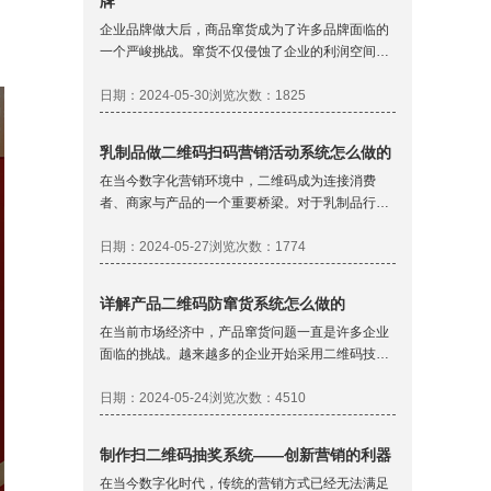
牌
企业品牌做大后，商品窜货成为了许多品牌面临的
一个严峻挑战。窜货不仅侵蚀了企业的利润空间，
还会严重损害品牌形象和消费者信任。为了有效遏
制这一现象，越来越多的企业通过防窜货管理系统
日期：2024-05-30
浏览次数：1825
防止经销商窜货。本文将详细探讨防窜货管理系统
是如何实现的，以及它为企业带来的具体益处。
乳制品做二维码扫码营销活动系统怎么做的
在当今数字化营销环境中，二维码成为连接消费
者、商家与产品的一个重要桥梁。对于乳制品行业
而言，做二维码扫码营销活动系统可以提升品牌互
动，增加消费者参与度，同时激励商家更积极地推
日期：2024-05-27
浏览次数：1774
广产品。下面我们一起来看看是怎么做的。
详解产品二维码防窜货系统怎么做的
在当前市场经济中，产品窜货问题一直是许多企业
面临的挑战。越来越多的企业开始采用二维码技术
来防止商品窜货，确保品牌权益和消费者利益。这
种系统通过为每个产品赋予一个独一无二的二维
日期：2024-05-24
浏览次数：4510
码，相当于给产品贴上了“身份证”，从而能够追踪
和监控产品从生产到销售的全过程。以下是对产品
制作扫二维码抽奖系统——创新营销的利器
二维码防窜货系统的具体介绍：
在当今数字化时代，传统的营销方式已经无法满足