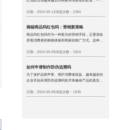
红包的活动越来越受到商家和消费者的欢迎，一种
创新的营销方式，它结合了传统的商品促销和现代
的数字技术这种活动不仅能够刺激消费者的购买欲
日期：2024-05-13
浏览次数：2384
望，还能有效地提升品牌的知名度和用户粘性，旨
在吸引消费者购买产品的同时，增加品牌与消费者
揭秘商品码红包码：营销新策略
之间的互动，开箱有奖二维码扫码领红包活动是如
商品码红包码作为一种新兴的营销手段，正逐渐改
何实现的呢？
变着消费者的购物体验和商家的推广方式。这种营
销方式非常流行，各行各业都在尝试通过这种营销
方式迅速扩大产品市场份额，我们做行业的领先
日期：2024-05-09
浏览次数：1924
者，每天都有好多客户需要通过扫码营销提升产品
销量，下面我们一起来了解下商品码红包码。
如何申请制作防伪追溯码
为了保护品牌声誉、维护消费者权益，越来越多的
企业开始采用防伪追溯码技术来确保产品的真实性
和来源的透明性。本文将详细介绍如何申请制作防
伪追溯码，帮助企业构建起一道坚固的防伪防线，
日期：2024-05-06
浏览次数：1936
制作防伪追溯码通常需要通过专业的防伪公司进
行。