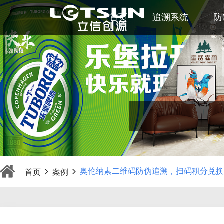
首页
追溯系统
防
奥伦纳素二维码防伪追溯，扫码积分兑换
首页
案例